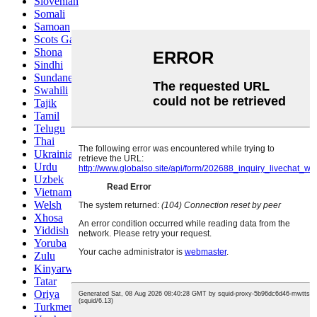
Slovenian
Somali
Samoan
Scots Gaelic
Shona
Sindhi
Sundanese
Swahili
Tajik
Tamil
Telugu
Thai
Ukrainian
Urdu
Uzbek
Vietnamese
Welsh
Xhosa
Yiddish
Yoruba
Zulu
Kinyarwanda
Tatar
Oriya
Turkmen