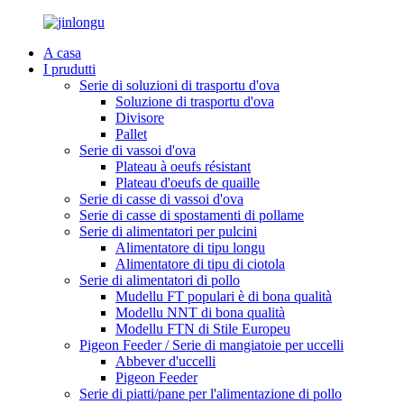
A casa
I prudutti
Serie di soluzioni di trasportu d'ova
Soluzione di trasportu d'ova
Divisore
Pallet
Serie di vassoi d'ova
Plateau à oeufs résistant
Plateau d'oeufs de quaille
Serie di casse di vassoi d'ova
Serie di casse di spostamenti di pollame
Serie di alimentatori per pulcini
Alimentatore di tipu longu
Alimentatore di tipu di ciotola
Serie di alimentatori di pollo
Mudellu FT populari è di bona qualità
Modellu NNT di bona qualità
Modellu FTN di Stile Europeu
Pigeon Feeder / Serie di mangiatoie per uccelli
Abbever d'uccelli
Pigeon Feeder
Serie di piatti/pane per l'alimentazione di pollo