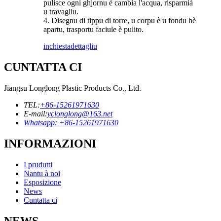
pulisce ogni ghjornu è cambia l'acqua, risparmià
u travagliu.
4. Disegnu di tippu di torre, u corpu è u fondu hè
apartu, trasportu faciule è pulito.
inchiesta
dettagliu
CUNTATTA CI
Jiangsu Longlong Plastic Products Co., Ltd.
TEL:
+86-15261971630
E-mail:
yclonglong@163.net
Whatsapp: +86-15261971630
INFORMAZIONI
I prudutti
Nantu à noi
Esposizione
News
Cuntatta ci
NEWS