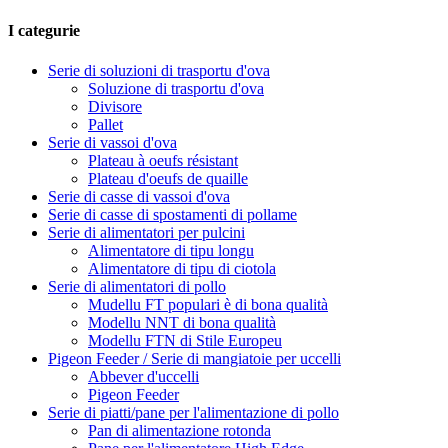
I categurie
Serie di soluzioni di trasportu d'ova
Soluzione di trasportu d'ova
Divisore
Pallet
Serie di vassoi d'ova
Plateau à oeufs résistant
Plateau d'oeufs de quaille
Serie di casse di vassoi d'ova
Serie di casse di spostamenti di pollame
Serie di alimentatori per pulcini
Alimentatore di tipu longu
Alimentatore di tipu di ciotola
Serie di alimentatori di pollo
Mudellu FT populari è di bona qualità
Modellu NNT di bona qualità
Modellu FTN di Stile Europeu
Pigeon Feeder / Serie di mangiatoie per uccelli
Abbever d'uccelli
Pigeon Feeder
Serie di piatti/pane per l'alimentazione di pollo
Pan di alimentazione rotonda