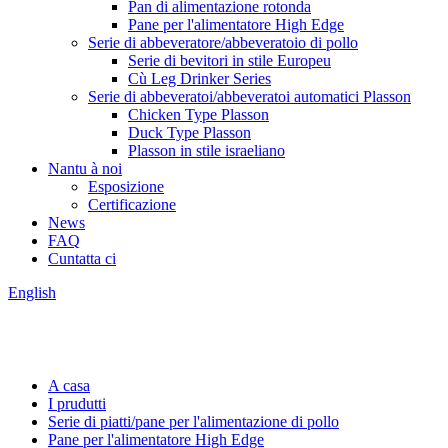
Pan di alimentazione rotonda
Pane per l'alimentatore High Edge
Serie di abbeveratore/abbeveratoio di pollo
Serie di bevitori in stile Europeu
Cù Leg Drinker Series
Serie di abbeveratoi/abbeveratoi automatici Plasson
Chicken Type Plasson
Duck Type Plasson
Plasson in stile israeliano
Nantu à noi
Esposizione
Certificazione
News
FAQ
Cuntatta ci
English
A casa
I prudutti
Serie di piatti/pane per l'alimentazione di pollo
Pane per l'alimentatore High Edge