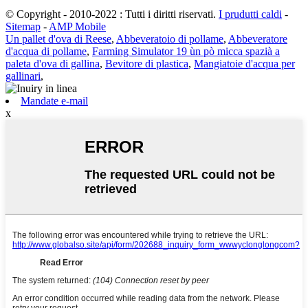
© Copyright - 2010-2022 : Tutti i diritti riservati.
I prudutti caldi
-
Sitemap
-
AMP Mobile
Un pallet d'ova di Reese
,
Abbeveratoio di pollame
,
Abbeveratore
d'acqua di pollame
,
Farming Simulator 19 ùn pò micca spazià a
paleta d'ova di gallina
,
Bevitore di plastica
,
Mangiatoie d'acqua per
gallinari
,
Mandate e-mail
x