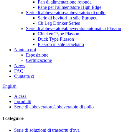
Pan di alimentazione rotonda
Pane per l'alimentatore High Edge
Serie di abbeveratore/abbeveratoio di pollo
Serie di bevitori in stile Europeu
Cù Leg Drinker Series
Serie di abbeveratoi/abbeveratoi automatici Plasson
Chicken Type Plasson
Duck Type Plasson
Plasson in stile israeliano
Nantu à noi
Esposizione
Certificazione
News
FAQ
Cuntatta ci
English
A casa
I prudutti
Serie di abbeveratore/abbeveratoio di pollo
I categurie
Serie di soluzioni di trasportu d'ova