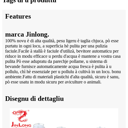
Tags di u produttu
Features
marca Jinlong.
100% novu è di alta qualità, pesu ligeru è taglia chjuca, pò esse
purtatu in ogni locu, a superficia hè pulita per una pulizia
faciule.Facile à stallà è faciule d'utilizà, bevitore automaticu per
riduce in modu efficace u perdu d'acqua è mantene a vostra casa
pulita Pò esse adupratu da parechje pollame, u sistema di
bevande furnisce automaticamente acqua fresca è pulita à u
pollulu, chì hè essenziale per u pollulu à cultivà in un locu. bonu
ambiente.Fattu di materiali plastichi d'alta qualità, sicuru è sanu,
pò esse usatu in modu sicuru per aviculture o animali.
Disegnu di dettagliu