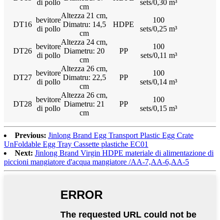
di pollo
sets/0,30 m³
cm
Altezza 21 cm,
bevitore
100
DT16
Dimatru: 14,5
HDPE
di pollo
sets/0,25 m³
cm
Altezza 24 cm,
bevitore
100
DT26
Diametru: 20
PP
di pollo
sets/0,11 m³
cm
Altezza 26 cm,
bevitore
100
DT27
Dimatru: 22,5
PP
di pollo
sets/0,14 m³
cm
Altezza 26 cm,
bevitore
100
DT28
Diametru: 21
PP
di pollo
sets/0,15 m³
cm
Previous:
Jinlong Brand Egg Transport Plastic Egg Crate
UnFoldable Egg Tray Cassette plastiche EC01
Next:
Jinlong Brand Virgin HDPE materiale di alimentazione di
piccioni mangiatore d'acqua mangiatore /AA-7,AA-6,AA-5