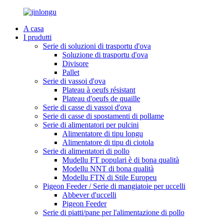
A casa
I prudutti
Serie di soluzioni di trasportu d'ova
Soluzione di trasportu d'ova
Divisore
Pallet
Serie di vassoi d'ova
Plateau à oeufs résistant
Plateau d'oeufs de quaille
Serie di casse di vassoi d'ova
Serie di casse di spostamenti di pollame
Serie di alimentatori per pulcini
Alimentatore di tipu longu
Alimentatore di tipu di ciotola
Serie di alimentatori di pollo
Mudellu FT populari è di bona qualità
Modellu NNT di bona qualità
Modellu FTN di Stile Europeu
Pigeon Feeder / Serie di mangiatoie per uccelli
Abbever d'uccelli
Pigeon Feeder
Serie di piatti/pane per l'alimentazione di pollo