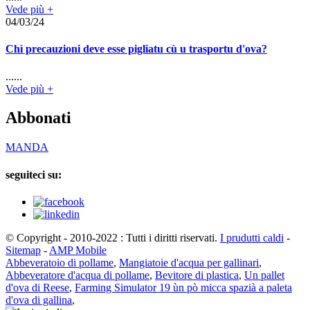
Vede più +
04/03/24
Chì precauzioni deve esse pigliatu cù u trasportu d'ova?
......
Vede più +
Abbonati
MANDA
seguiteci su:
© Copyright - 2010-2022 : Tutti i diritti riservati.
I prudutti caldi
-
Sitemap
-
AMP Mobile
Abbeveratoio di pollame
,
Mangiatoie d'acqua per gallinari
,
Abbeveratore d'acqua di pollame
,
Bevitore di plastica
,
Un pallet
d'ova di Reese
,
Farming Simulator 19 ùn pò micca spazià a paleta
d'ova di gallina
,