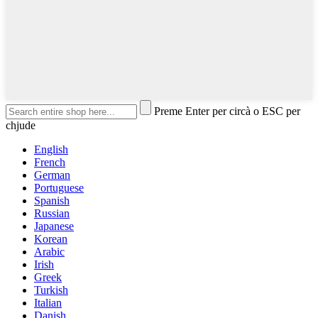
Preme Enter per circà o ESC per
chjude
English
French
German
Portuguese
Spanish
Russian
Japanese
Korean
Arabic
Irish
Greek
Turkish
Italian
Danish