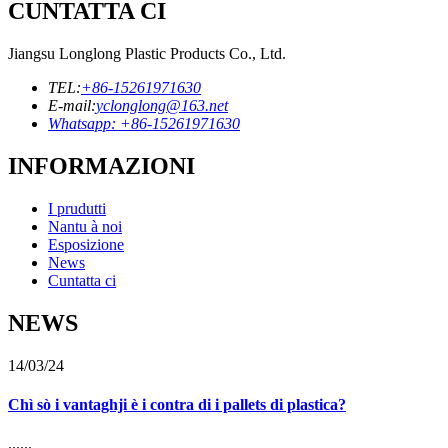
CUNTATTA CI
Jiangsu Longlong Plastic Products Co., Ltd.
TEL:
+86-15261971630
E-mail:
yclonglong@163.net
Whatsapp: +86-15261971630
INFORMAZIONI
I prudutti
Nantu à noi
Esposizione
News
Cuntatta ci
NEWS
14/03/24
Chì sò i vantaghji è i contra di i pallets di plastica?
......