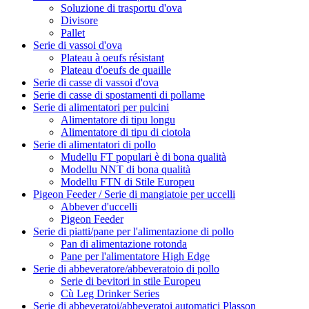
Soluzione di trasportu d'ova
Divisore
Pallet
Serie di vassoi d'ova
Plateau à oeufs résistant
Plateau d'oeufs de quaille
Serie di casse di vassoi d'ova
Serie di casse di spostamenti di pollame
Serie di alimentatori per pulcini
Alimentatore di tipu longu
Alimentatore di tipu di ciotola
Serie di alimentatori di pollo
Mudellu FT populari è di bona qualità
Modellu NNT di bona qualità
Modellu FTN di Stile Europeu
Pigeon Feeder / Serie di mangiatoie per uccelli
Abbever d'uccelli
Pigeon Feeder
Serie di piatti/pane per l'alimentazione di pollo
Pan di alimentazione rotonda
Pane per l'alimentatore High Edge
Serie di abbeveratore/abbeveratoio di pollo
Serie di bevitori in stile Europeu
Cù Leg Drinker Series
Serie di abbeveratoi/abbeveratoi automatici Plasson