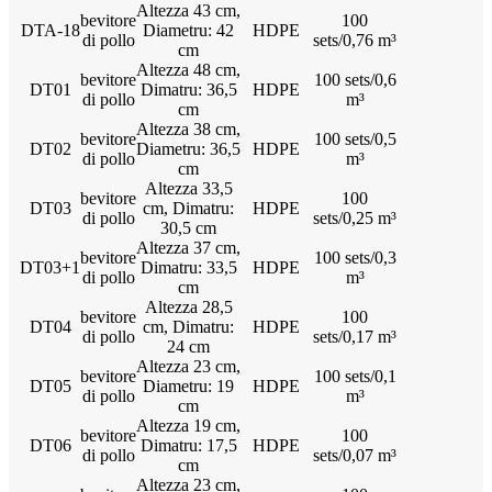
Altezza 43 cm,
bevitore
100
DTA-18
Diametru: 42
HDPE
di pollo
sets/0,76 m³
cm
Altezza 48 cm,
bevitore
100 sets/0,6
DT01
Dimatru: 36,5
HDPE
di pollo
m³
cm
Altezza 38 cm,
bevitore
100 sets/0,5
DT02
Diametru: 36,5
HDPE
di pollo
m³
cm
Altezza 33,5
bevitore
100
DT03
cm, Dimatru:
HDPE
di pollo
sets/0,25 m³
30,5 cm
Altezza 37 cm,
bevitore
100 sets/0,3
DT03+1
Dimatru: 33,5
HDPE
di pollo
m³
cm
Altezza 28,5
bevitore
100
DT04
cm, Dimatru:
HDPE
di pollo
sets/0,17 m³
24 cm
Altezza 23 cm,
bevitore
100 sets/0,1
DT05
Diametru: 19
HDPE
di pollo
m³
cm
Altezza 19 cm,
bevitore
100
DT06
Dimatru: 17,5
HDPE
di pollo
sets/0,07 m³
cm
Altezza 23 cm,