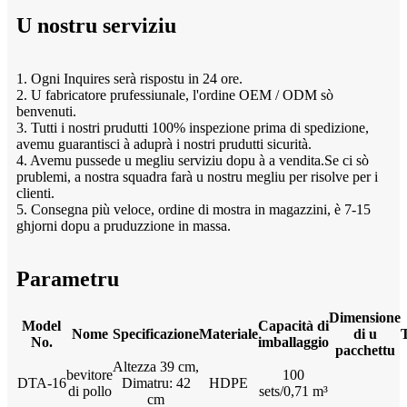
U nostru serviziu
1. Ogni Inquires serà rispostu in 24 ore.
2. U fabricatore prufessiunale, l'ordine OEM / ODM sò
benvenuti.
3. Tutti i nostri prudutti 100% inspezione prima di spedizione,
avemu guarantisci à aduprà i nostri prudutti sicurità.
4. Avemu pussede u megliu serviziu dopu à a vendita.Se ci sò
prublemi, a nostra squadra farà u nostru megliu per risolve per i
clienti.
5. Consegna più veloce, ordine di mostra in magazzini, è 7-15
ghjorni dopu a pruduzzione in massa.
Parametru
Dimensione
Model
Capacità di
Nome
Specificazione
Materiale
di u
No.
imballaggio
pacchettu
Altezza 39 cm,
bevitore
100
DTA-16
Dimatru: 42
HDPE
di pollo
sets/0,71 m³
cm