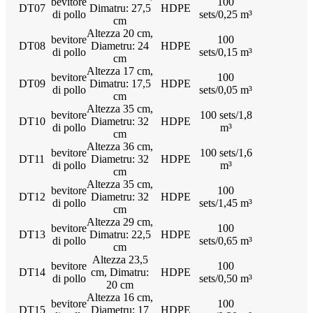
bevitore
100
DT07
Dimatru: 27,5
HDPE
di pollo
sets/0,25 m³
cm
Altezza 20 cm,
bevitore
100
DT08
Diametru: 24
HDPE
di pollo
sets/0,15 m³
cm
Altezza 17 cm,
bevitore
100
DT09
Dimatru: 17,5
HDPE
di pollo
sets/0,05 m³
cm
Altezza 35 cm,
bevitore
100 sets/1,8
DT10
Diametru: 32
HDPE
di pollo
m³
cm
Altezza 36 cm,
bevitore
100 sets/1,6
DT11
Diametru: 32
HDPE
di pollo
m³
cm
Altezza 35 cm,
bevitore
100
DT12
Diametru: 32
HDPE
di pollo
sets/1,45 m³
cm
Altezza 29 cm,
bevitore
100
DT13
Dimatru: 22,5
HDPE
di pollo
sets/0,65 m³
cm
Altezza 23,5
bevitore
100
DT14
cm, Dimatru:
HDPE
di pollo
sets/0,50 m³
20 cm
Altezza 16 cm,
bevitore
100
DT15
Diametru: 17
HDPE