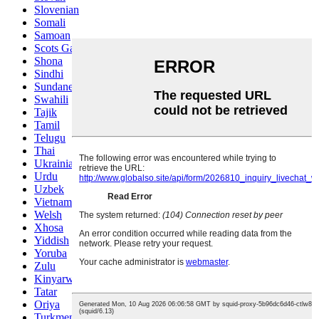
Slovenian
Somali
Samoan
Scots Gaelic
Shona
Sindhi
Sundanese
Swahili
Tajik
Tamil
Telugu
Thai
Ukrainian
Urdu
Uzbek
Vietnamese
Welsh
Xhosa
Yiddish
Yoruba
Zulu
Kinyarwanda
Tatar
Oriya
Turkmen