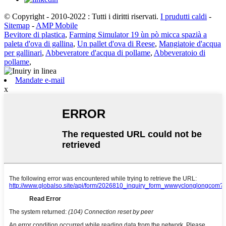
© Copyright - 2010-2022 : Tutti i diritti riservati.
I prudutti caldi
-
Sitemap
-
AMP Mobile
Bevitore di plastica
,
Farming Simulator 19 ùn pò micca spazià a
paleta d'ova di gallina
,
Un pallet d'ova di Reese
,
Mangiatoie d'acqua
per gallinari
,
Abbeveratore d'acqua di pollame
,
Abbeveratoio di
pollame
,
Mandate e-mail
x