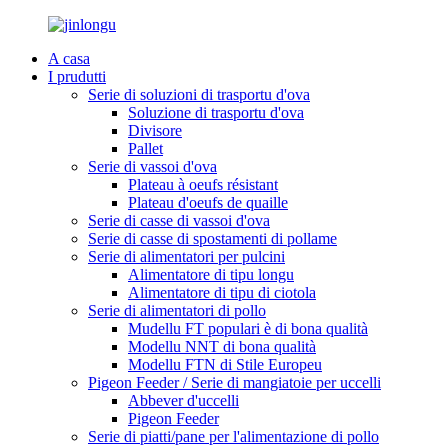
A casa
I prudutti
Serie di soluzioni di trasportu d'ova
Soluzione di trasportu d'ova
Divisore
Pallet
Serie di vassoi d'ova
Plateau à oeufs résistant
Plateau d'oeufs de quaille
Serie di casse di vassoi d'ova
Serie di casse di spostamenti di pollame
Serie di alimentatori per pulcini
Alimentatore di tipu longu
Alimentatore di tipu di ciotola
Serie di alimentatori di pollo
Mudellu FT populari è di bona qualità
Modellu NNT di bona qualità
Modellu FTN di Stile Europeu
Pigeon Feeder / Serie di mangiatoie per uccelli
Abbever d'uccelli
Pigeon Feeder
Serie di piatti/pane per l'alimentazione di pollo