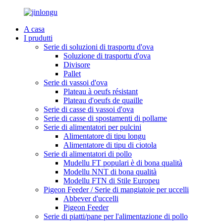
A casa
I prudutti
Serie di soluzioni di trasportu d'ova
Soluzione di trasportu d'ova
Divisore
Pallet
Serie di vassoi d'ova
Plateau à oeufs résistant
Plateau d'oeufs de quaille
Serie di casse di vassoi d'ova
Serie di casse di spostamenti di pollame
Serie di alimentatori per pulcini
Alimentatore di tipu longu
Alimentatore di tipu di ciotola
Serie di alimentatori di pollo
Mudellu FT populari è di bona qualità
Modellu NNT di bona qualità
Modellu FTN di Stile Europeu
Pigeon Feeder / Serie di mangiatoie per uccelli
Abbever d'uccelli
Pigeon Feeder
Serie di piatti/pane per l'alimentazione di pollo