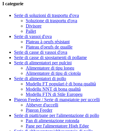
I categurie
Serie di soluzioni di trasportu d'ova
Soluzione di trasportu d'ova
Divisore
Pallet
Serie di vassoi d'ova
Plateau à oeufs résistant
Plateau d'oeufs de quaille
Serie di casse di vassoi d'ova
Serie di casse di spostamenti di pollame
Serie di alimentatori per pulcini
Alimentatore di tipu longu
Alimentatore di tipu di ciotola
Serie di alimentatori di pollo
Mudellu FT populari è di bona qualità
Modellu NNT di bona qualità
Modellu FTN di Stile Europeu
Pigeon Feeder / Serie di mangiatoie per uccelli
Abbever d'uccelli
Pigeon Feeder
Serie di piatti/pane per l'alimentazione di pollo
Pan di alimentazione rotonda
Pane per l'alimentatore High Edge