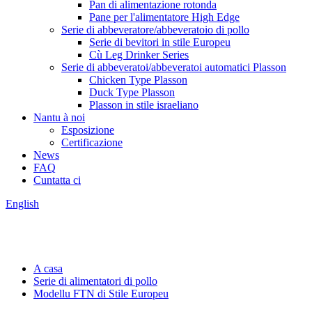
Pan di alimentazione rotonda
Pane per l'alimentatore High Edge
Serie di abbeveratore/abbeveratoio di pollo
Serie di bevitori in stile Europeu
Cù Leg Drinker Series
Serie di abbeveratoi/abbeveratoi automatici Plasson
Chicken Type Plasson
Duck Type Plasson
Plasson in stile israeliano
Nantu à noi
Esposizione
Certificazione
News
FAQ
Cuntatta ci
English
A casa
Serie di alimentatori di pollo
Modellu FTN di Stile Europeu