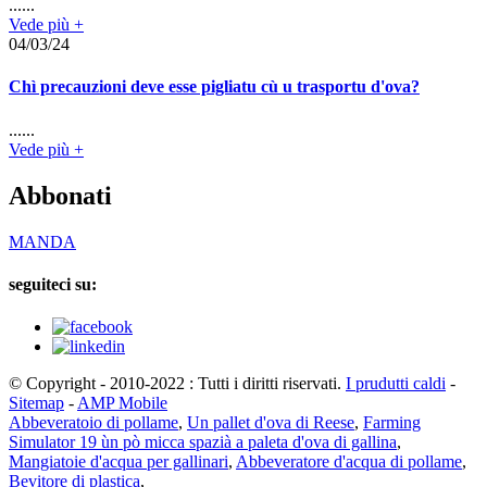
......
Vede più +
04/03/24
Chì precauzioni deve esse pigliatu cù u trasportu d'ova?
......
Vede più +
Abbonati
MANDA
seguiteci su:
© Copyright - 2010-2022 : Tutti i diritti riservati.
I prudutti caldi
-
Sitemap
-
AMP Mobile
Abbeveratoio di pollame
,
Un pallet d'ova di Reese
,
Farming
Simulator 19 ùn pò micca spazià a paleta d'ova di gallina
,
Mangiatoie d'acqua per gallinari
,
Abbeveratore d'acqua di pollame
,
Bevitore di plastica
,