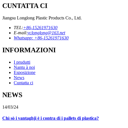
CUNTATTA CI
Jiangsu Longlong Plastic Products Co., Ltd.
TEL:
+86-15261971630
E-mail:
yclonglong@163.net
Whatsapp: +86-15261971630
INFORMAZIONI
I prudutti
Nantu à noi
Esposizione
News
Cuntatta ci
NEWS
14/03/24
Chì sò i vantaghji è i contra di i pallets di plastica?