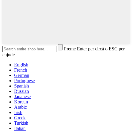
Preme Enter per circà o ESC per
chjude
English
French
German
Portuguese
Spanish
Russian
Japanese
Korean
Arabic
Irish
Greek
Turkish
Italian